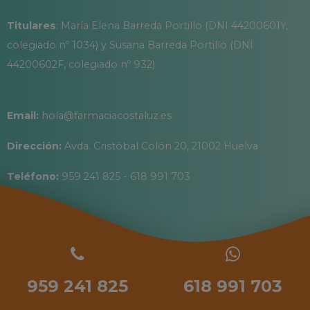
Titulares
: María Elena Barreda Portillo (DNI 44200601Y,
colegiado nº 1034) y Susana Barreda Portillo (DNI
44200602F, colegiado nº 932)
Email:
hola@farmaciacostaluz.es
Dirección:
Avda. Cristóbal Colón 20, 21002 Huelva
Teléfono:
959 241 825 - 618 991 703
959 241 825
618 991 703