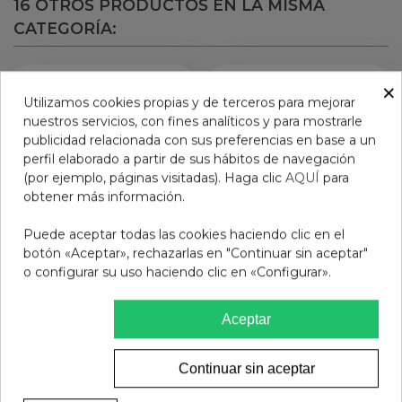
16 OTROS PRODUCTOS EN LA MISMA
CATEGORÍA:
×
Utilizamos cookies propias y de terceros para mejorar
nuestros servicios, con fines analíticos y para mostrarle
publicidad relacionada con sus preferencias en base a un
perfil elaborado a partir de sus hábitos de navegación
(por ejemplo, páginas visitadas). Haga clic
AQUÍ
para
obtener más información.
Puede aceptar todas las cookies haciendo clic en el
botón «Aceptar», rechazarlas en "Continuar sin aceptar"
o configurar su uso haciendo clic en «Configurar».
BITE AWAY
GAFAS PRESBICIA BADS
ARKOPHARMA
MATE AZUL NEGRO +2.00
Aceptar
28,95 €
12,95 €
Continuar sin aceptar
Ver más
Ver más