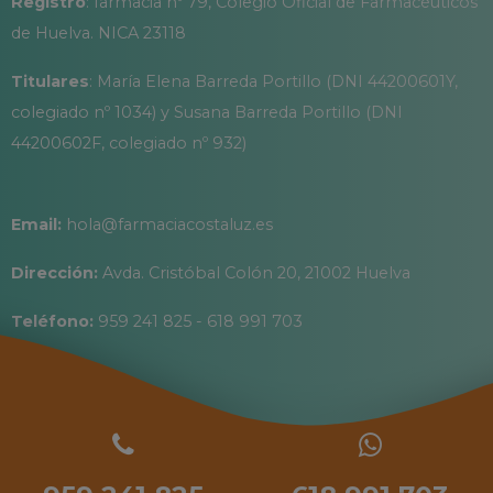
Registro
: farmacia nº 79, Colegio Oficial de Farmacéuticos
de Huelva. NICA 23118
Titulares
: María Elena Barreda Portillo (DNI 44200601Y,
colegiado nº 1034) y Susana Barreda Portillo (DNI
44200602F, colegiado nº 932)
Email:
hola@farmaciacostaluz.es
Dirección:
Avda. Cristóbal Colón 20, 21002 Huelva
Teléfono:
959 241 825 - 618 991 703