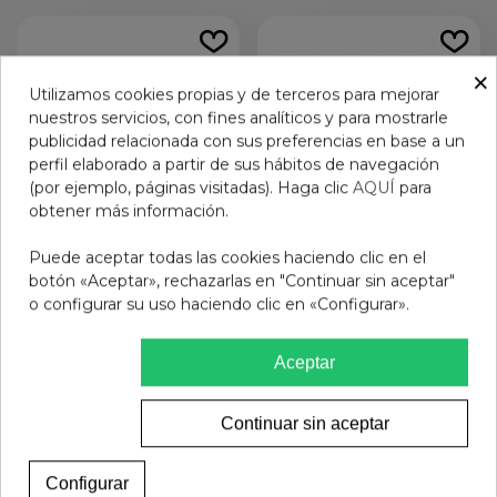
×
Utilizamos cookies propias y de terceros para mejorar
nuestros servicios, con fines analíticos y para mostrarle
publicidad relacionada con sus preferencias en base a un
perfil elaborado a partir de sus hábitos de navegación
(por ejemplo, páginas visitadas). Haga clic
AQUÍ
para
obtener más información.
Puede aceptar todas las cookies haciendo clic en el
botón «Aceptar», rechazarlas en "Continuar sin aceptar"
GAFAS PROTEC PARKER
NATURA MIX ADVANCED
o configurar su uso haciendo clic en «Configurar».
RED 1.5
REFUERZO 20 + 8
SOBRES MONODOSIS
11,95 €
14,80 €
BUCODISPERSABLES 2,5
Aceptar
G
Añadir al carrito
Ver más
Continuar sin aceptar
Configurar