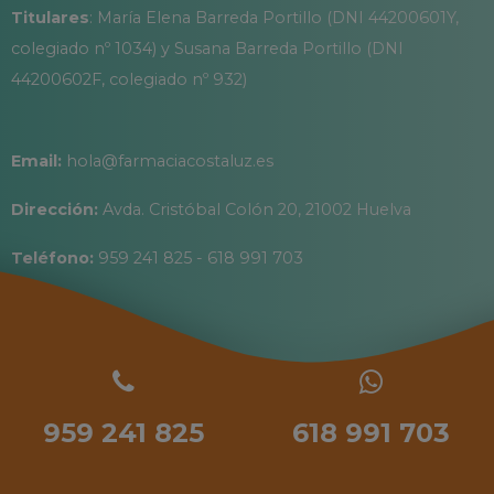
Titulares
: María Elena Barreda Portillo (DNI 44200601Y,
colegiado nº 1034) y Susana Barreda Portillo (DNI
44200602F, colegiado nº 932)
Email:
hola@farmaciacostaluz.es
Dirección:
Avda. Cristóbal Colón 20, 21002 Huelva
Teléfono:
959 241 825 - 618 991 703
959 241 825
618 991 703