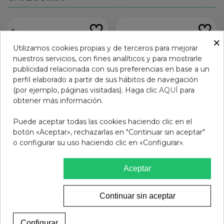
×
Utilizamos cookies propias y de terceros para mejorar
nuestros servicios, con fines analíticos y para mostrarle
publicidad relacionada con sus preferencias en base a un
perfil elaborado a partir de sus hábitos de navegación
(por ejemplo, páginas visitadas). Haga clic
AQUÍ
para
obtener más información.
Puede aceptar todas las cookies haciendo clic en el
botón «Aceptar», rechazarlas en "Continuar sin aceptar"
o configurar su uso haciendo clic en «Configurar».
GAFAS PRESBICIA BADS
GAFAS PRESBICIA BADS
PASTA BEIGE +2.00
VERDE GRIS +2.00
12,95 €
12,95 €
Aceptar
Ver más
Añadir al carrito
Continuar sin aceptar
Configurar