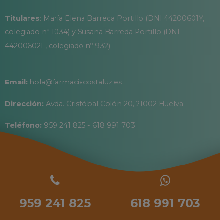
Titulares
: María Elena Barreda Portillo (DNI 44200601Y,
colegiado nº 1034) y Susana Barreda Portillo (DNI
44200602F, colegiado nº 932)
Email:
hola@farmaciacostaluz.es
Dirección:
Avda. Cristóbal Colón 20, 21002 Huelva
Teléfono:
959 241 825 - 618 991 703
959 241 825
618 991 703