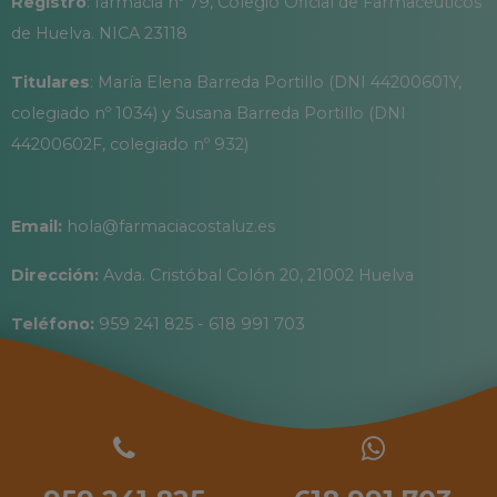
Registro
: farmacia nº 79, Colegio Oficial de Farmacéuticos
de Huelva. NICA 23118
Titulares
: María Elena Barreda Portillo (DNI 44200601Y,
colegiado nº 1034) y Susana Barreda Portillo (DNI
44200602F, colegiado nº 932)
Email:
hola@farmaciacostaluz.es
Dirección:
Avda. Cristóbal Colón 20, 21002 Huelva
Teléfono:
959 241 825 - 618 991 703