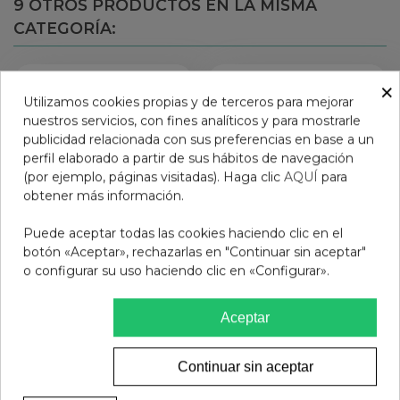
9 OTROS PRODUCTOS EN LA MISMA
CATEGORÍA:
×
Utilizamos cookies propias y de terceros para mejorar
nuestros servicios, con fines analíticos y para mostrarle
publicidad relacionada con sus preferencias en base a un
perfil elaborado a partir de sus hábitos de navegación
(por ejemplo, páginas visitadas). Haga clic
AQUÍ
para
obtener más información.
Puede aceptar todas las cookies haciendo clic en el
botón «Aceptar», rechazarlas en "Continuar sin aceptar"
o configurar su uso haciendo clic en «Configurar».
DUREX PERFECT
DUREX REAL FEEL
CONNECTION
PRESERVATIVO SIN
Aceptar
PRESERVATIVOS 10
LATEX 12 U
13,95 €
13,95 €
PRESERVATIVOS
Continuar sin aceptar
Añadir al carrito
Ver más