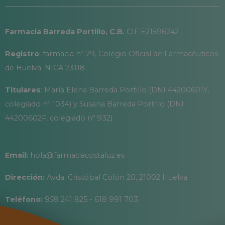
Farmacia Barreda Portillo, C.B.
CIF E21596242
Registro
: farmacia nº 79, Colegio Oficial de Farmacéuticos
de Huelva. NICA 23118
Titulares
: María Elena Barreda Portillo (DNI 44200601Y,
colegiado nº 1034) y Susana Barreda Portillo (DNI
44200602F, colegiado nº 932)
Email:
hola@farmaciacostaluz.es
Dirección:
Avda. Cristóbal Colón 20, 21002 Huelva
Teléfono:
959 241 825 - 618 991 703