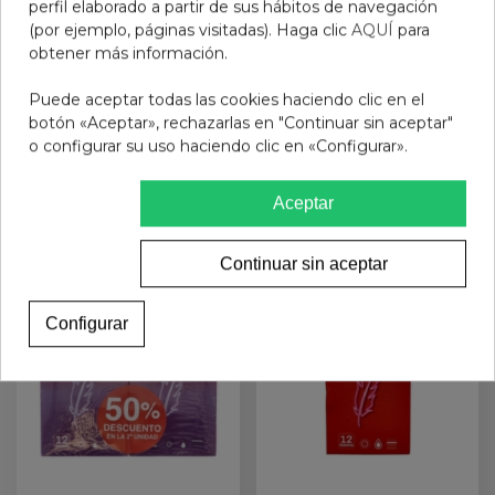
perfil elaborado a partir de sus hábitos de navegación
(por ejemplo, páginas visitadas). Haga clic
AQUÍ
para
obtener más información.
DUREX PLAY
DUREX REAL FEEL
LUBRICANTE FRESA 50
PRESERVATIVO SIN
Puede aceptar todas las cookies haciendo clic en el
LATEX 12 U
13,95 €
13,95 €
botón «Aceptar», rechazarlas en "Continuar sin aceptar"
o configurar su uso haciendo clic en «Configurar».
Añadir al carrito
Ver más
Aceptar
Continuar sin aceptar
Configurar