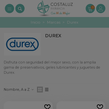
0
Inicio
>
Marcas
>
Durex
DUREX
Disfruta con seguridad del mejor sexo, con la amplia
gama de preservativos, geles lubricantes y juguetes de
Durex.
Leer más
Nombre, A a Z