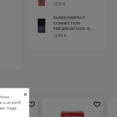
12,25 €
DUREX PERFECT
CONNECTION
PRESERVATIVOS 10...
13,95 €
×
 fines
 a un perfil
das). Haga