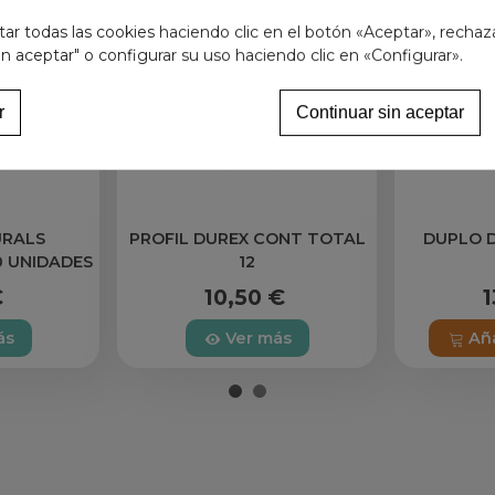
r todas las cookies haciendo clic en el botón «Aceptar», rechaz
in aceptar" o configurar su uso haciendo clic en «Configurar».
r
Continuar sin aceptar
URALS
PROFIL DUREX CONT TOTAL
DUPLO 
0 UNIDADES
12
€
10,50 €
1
ás
Ver más
Aña