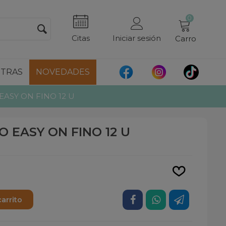
0
Citas
Iniciar sesión
Carro
TRAS
NOVEDADES
EASY ON FINO 12 U
O EASY ON FINO 12 U
Leer más
carrito