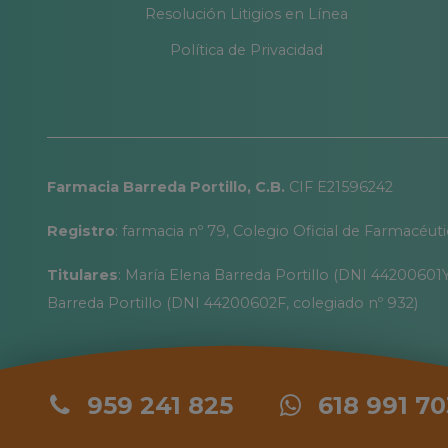
Resolución Litigios en Línea
Política de Privacidad
Farmacia Barreda Portillo, C.B.
CIF E21596242
Registro
: farmacia nº 79, Colegio Oficial de Farmacéut
Titulares
: María Elena Barreda Portillo (DNI 44200601Y
Barreda Portillo (DNI 44200602F, colegiado nº 932)
959 241 825
618 991 70