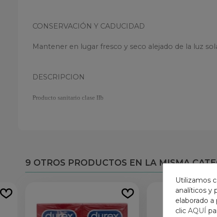
CONSERVACIÓN Y CADUCIDAD
Mantener en lugar fresco y seco alejado de la luz sola
DESCRIPCION
Producto sanitario clase IIb
Material: Látex natural
Color: Transparente
Forma: Anatómica ("easy-on")
Superficie: Lisa
9 OTROS PRODUCTOS EN LA MISMA CATE
Depósito: Sí
Utilizamos c
Anchura nominal: 56 mm
analíticos y
Grosor:Fino
elaborado a 
Lubricado: Sí (sin espermicida)
clic
AQUÍ
pa