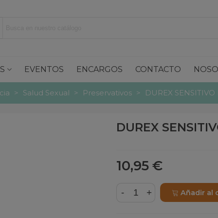
S
EVENTOS
ENCARGOS
CONTACTO
NOSO
cia
>
Salud Sexual
>
Preservativos
>
DUREX SENSITIVO 
DUREX SENSITIV
10,95 €
-
+
Añadir al 