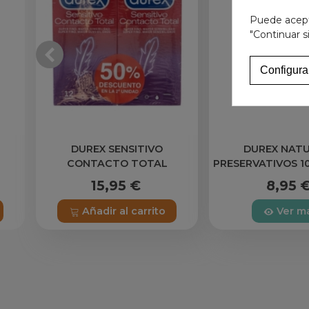
Propiedades: Mayor sensibilidad.
Puede acepta
Fácil y cómodo de poner.
"Continuar s
Configura
DUREX SENSITIVO
DUREX NAT
CONTACTO TOTAL
PRESERVATIVOS 1
PRESERVATIVOS 12
15,95 €
8,95 
PRESERVATIVOS 2 CAJAS
Añadir al carrito
Ver m