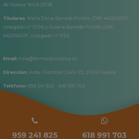
de Huelva. NICA 23118
Titulares
: María Elena Barreda Portillo (DNI 44200601Y,
colegiado nº 1034) y Susana Barreda Portillo (DNI
44200602F, colegiado nº 932)
Email:
hola@farmaciacostaluz.es
Dirección:
Avda. Cristóbal Colón 20, 21002 Huelva
Teléfono:
959 241 825 - 618 991 703
959 241 825
618 991 703