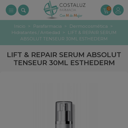
0
Inicio
>
Parafarmacia
>
Dermocosmética
>
Hidratantes / Antiedad
>
LIFT & REPAIR SERUM
ABSOLUT TENSEUR 30ML ESTHEDERM
LIFT & REPAIR SERUM ABSOLUT
TENSEUR 30ML ESTHEDERM