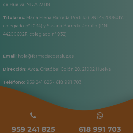
de Huelva. NICA 23118
Titulares
: María Elena Barreda Portillo (DNI 44200601Y,
colegiado nº 1034) y Susana Barreda Portillo (DNI
44200602F, colegiado nº 932)
Email:
hola@farmaciacostaluz.es
Dirección:
Avda. Cristóbal Colón 20, 21002 Huelva
Teléfono:
959 241 825 - 618 991 703
959 241 825
618 991 703