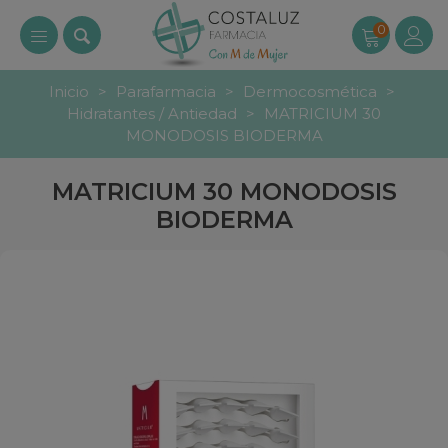
0
Inicio
>
Parafarmacia
>
Dermocosmética
>
Hidratantes / Antiedad
>
MATRICIUM 30
MONODOSIS BIODERMA
MATRICIUM 30 MONODOSIS
BIODERMA