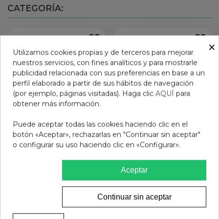
CATEGORÍA:
×
Utilizamos cookies propias y de terceros para mejorar
nuestros servicios, con fines analíticos y para mostrarle
publicidad relacionada con sus preferencias en base a un
perfil elaborado a partir de sus hábitos de navegación
(por ejemplo, páginas visitadas). Haga clic
AQUÍ
para
obtener más información.
Puede aceptar todas las cookies haciendo clic en el
botón «Aceptar», rechazarlas en "Continuar sin aceptar"
o configurar su uso haciendo clic en «Configurar».
DELAPIEL IMPULSO
NEOSTRATA SKIN
HIALURONICO 1U
ACTIVE MATRIX
Aceptar
SUPPORT SPF 30 50 G
43,95 €
63,55 €
Ver más
Ver más
Continuar sin aceptar