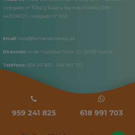
colegiado nº 1034) y Susana Barreda Portillo (DNI
44200602F, colegiado nº 932)
Email:
hola@farmaciacostaluz.es
Dirección:
Avda. Cristóbal Colón 20, 21002 Huelva
Teléfono:
959 241 825 - 618 991 703
959 241 825
618 991 703