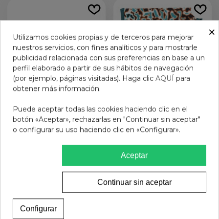
×
Utilizamos cookies propias y de terceros para mejorar
nuestros servicios, con fines analíticos y para mostrarle
publicidad relacionada con sus preferencias en base a un
perfil elaborado a partir de sus hábitos de navegación
(por ejemplo, páginas visitadas). Haga clic
AQUÍ
para
obtener más información.
Puede aceptar todas las cookies haciendo clic en el
botón «Aceptar», rechazarlas en "Continuar sin aceptar"
Laca de uñas Mia SWEET
GAFAS PRESBICIA BADS
o configurar su uso haciendo clic en «Configurar».
TANGERINE 0302
PASTA HABANA VERDE
+2.5
7,95 €
12,95 €
Aceptar
Añadir al carrito
Añadir al carrito
Continuar sin aceptar
Configurar