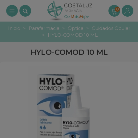
0
Inicio
>
Parafarmacia
>
Óptica
>
Cuidados Ocular
>
HYLO-COMOD 10 ML
HYLO-COMOD 10 ML