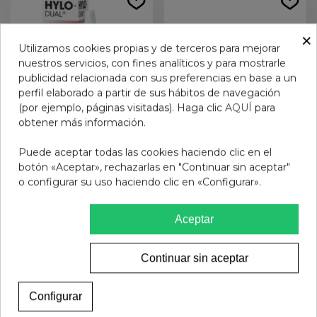
×
Utilizamos cookies propias y de terceros para mejorar
nuestros servicios, con fines analíticos y para mostrarle
publicidad relacionada con sus preferencias en base a un
perfil elaborado a partir de sus hábitos de navegación
(por ejemplo, páginas visitadas). Haga clic
AQUÍ
para
obtener más información.
Puede aceptar todas las cookies haciendo clic en el
HYLO DUAL 10 ML
ALVITA SOLUCION UNICA
botón «Aceptar», rechazarlas en "Continuar sin aceptar"
2 U X 360 ML
o configurar su uso haciendo clic en «Configurar».
19,95 €
8,95 €
Aceptar
Añadir al carrito
Añadir al carrito
Continuar sin aceptar
Configurar