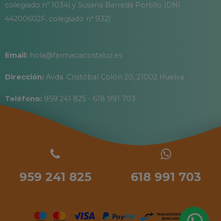
colegiado nº 1034) y Susana Barreda Portillo (DNI
44200602F, colegiado nº 932)
Email:
hola@farmaciacostaluz.es
Dirección:
Avda. Cristóbal Colón 20, 21002 Huelva
Teléfono:
959 241 825 - 618 991 703
959 241 825
618 991 703