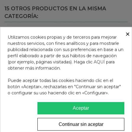
15 OTROS PRODUCTOS EN LA MISMA
CATEGORÍA:
×
Utilizamos cookies propias y de terceros para mejorar
nuestros servicios, con fines analíticos y para mostrarle
publicidad relacionada con sus preferencias en base a un
perfil elaborado a partir de sus hábitos de navegación
(por ejemplo, páginas visitadas). Haga clic
AQUÍ
para
obtener más información.
Puede aceptar todas las cookies haciendo clic en el
botón «Aceptar», rechazarlas en "Continuar sin aceptar"
o configurar su uso haciendo clic en «Configurar».
ALIVIOLAS FISIOLAX 90
LACTOFLORA SUERO
COMPRIMIDOS
ORAL 6 SOBRES
Aceptar
DUOCAM SABOR
20,50 €
12,95 €
FRUTAS DEL BOSQ
Continuar sin aceptar
Añadir al carrito
Añadir al carrito