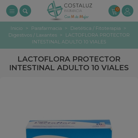
0
Inicio
>
Parafarmacia
>
Dietética / Fitoterapia
>
Digestivos / Laxantes
>
LACTOFLORA PROTECTOR
INTESTINAL ADULTO 10 VIALES
LACTOFLORA PROTECTOR
INTESTINAL ADULTO 10 VIALES