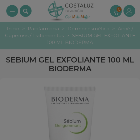
0
Inicio
>
Parafarmacia
>
Dermocosmética
>
Acné /
Cuperosis / Tratamientos
>
SEBIUM GEL EXFOLIANTE
100 ML BIODERMA
SEBIUM GEL EXFOLIANTE 100 ML
BIODERMA