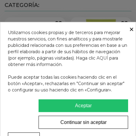
CATEGORÍA:
×
Utilizamos cookies propias y de terceros para mejorar
nuestros servicios, con fines analíticos y para mostrarle
publicidad relacionada con sus preferencias en base a un
perfil elaborado a partir de sus hábitos de navegación
(por ejemplo, páginas visitadas). Haga clic
AQUÍ
para
obtener más información.
Puede aceptar todas las cookies haciendo clic en el
botón «Aceptar», rechazarlas en "Continuar sin aceptar"
o configurar su uso haciendo clic en «Configurar».
INT PROPOLIS+ KAOLIN
SEBIUM GEL MOUSSANT
MASCARILLA
ACTIF 1 TUBO 200 ML
Aceptar
ESTHEDERM
28,95 €
12,95 €
Añadir al carrito
Añadir al carrito
Continuar sin aceptar