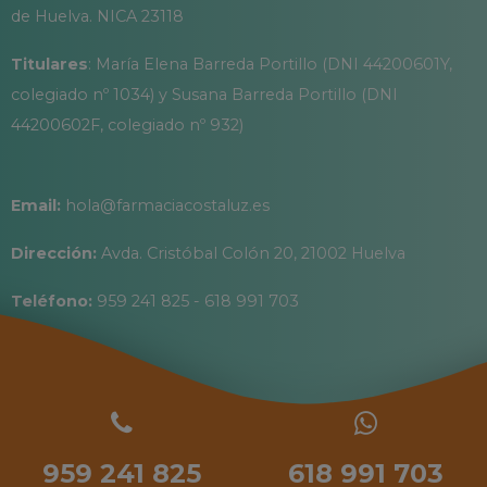
de Huelva. NICA 23118
Titulares
: María Elena Barreda Portillo (DNI 44200601Y,
colegiado nº 1034) y Susana Barreda Portillo (DNI
44200602F, colegiado nº 932)
Email:
hola@farmaciacostaluz.es
Dirección:
Avda. Cristóbal Colón 20, 21002 Huelva
Teléfono:
959 241 825 - 618 991 703
959 241 825
618 991 703