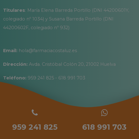
Titulares
: María Elena Barreda Portillo (DNI 44200601Y,
colegiado nº 1034) y Susana Barreda Portillo (DNI
44200602F, colegiado nº 932)
Email:
hola@farmaciacostaluz.es
Dirección:
Avda. Cristóbal Colón 20, 21002 Huelva
Teléfono:
959 241 825 - 618 991 703
959 241 825
618 991 703