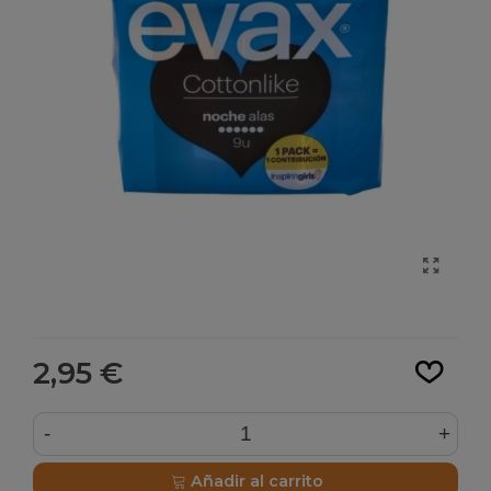
Leer más
2,95 €
-
+
Añadir al carrito