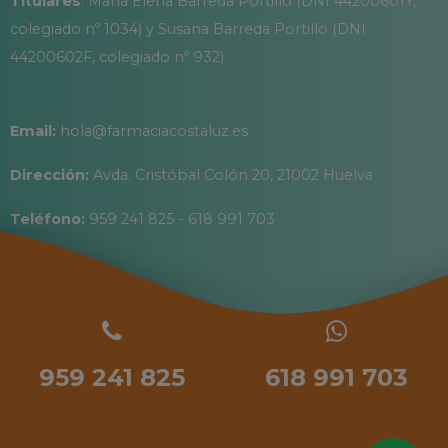
Titulares
: María Elena Barreda Portillo (DNI 44200601Y,
colegiado nº 1034) y Susana Barreda Portillo (DNI
44200602F, colegiado nº 932)
Email:
hola@farmaciacostaluz.es
Dirección:
Avda. Cristóbal Colón 20, 21002 Huelva
Teléfono:
959 241 825 - 618 991 703
959 241 825
618 991 703