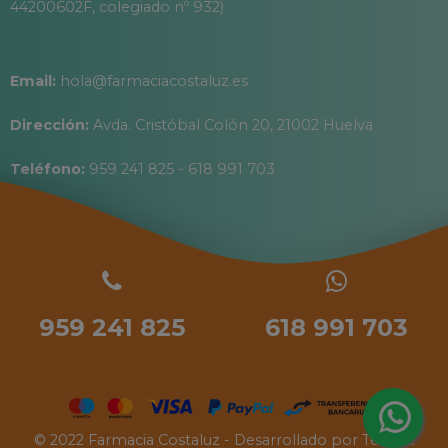
44200602F, colegiado nº 932)
Email:
hola@farmaciacostaluz.es
Dirección:
Avda. Cristóbal Colón 20, 21002 Huelva
Teléfono:
959 241 825 - 618 991 703
959 241 825
618 991 703
© 2022 Farmacia Costaluz - Desarrollado por
Tecinet