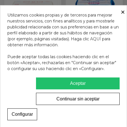
×
Utilizamos cookies propias y de terceros para mejorar
nuestros servicios, con fines analíticos y para mostrarle
publicidad relacionada con sus preferencias en base a un
perfil elaborado a partir de sus hábitos de navegación
(por ejemplo, páginas visitadas). Haga clic
AQUÍ
para
obtener más información.
ENNA CYCLE COPA
COMPRESAS HIGIENICAS
Puede aceptar todas las cookies haciendo clic en el
MENSTRUAL T-S
FEMENINAS EVAX
botón «Aceptar», rechazarlas en "Continuar sin aceptar"
COTTONLIKE NOCHE
o configurar su uso haciendo clic en «Configurar».
34,25 €
2,95 €
CON ALAS 9
COMPRESAS
Ver más
Añadir al carrito
Aceptar
Continuar sin aceptar
Configurar