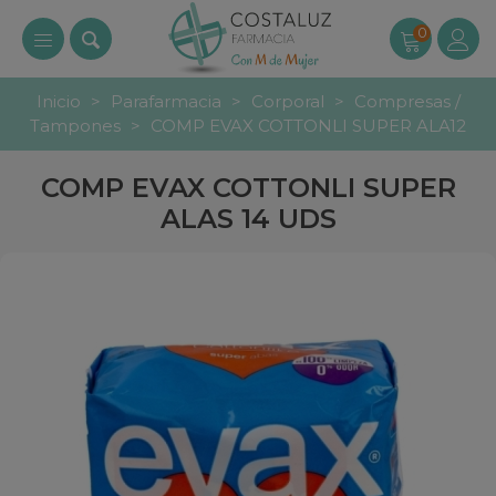
0
Inicio
>
Parafarmacia
>
Corporal
>
Compresas /
Tampones
>
COMP EVAX COTTONLI SUPER ALA12
COMP EVAX COTTONLI SUPER
ALAS 14 UDS