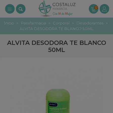
0
Inicio
>
Parafarmacia
>
Corporal
>
Desodorantes
>
ALVITA DESODORA TE BLANCO 50ML
ALVITA DESODORA TE BLANCO
50ML