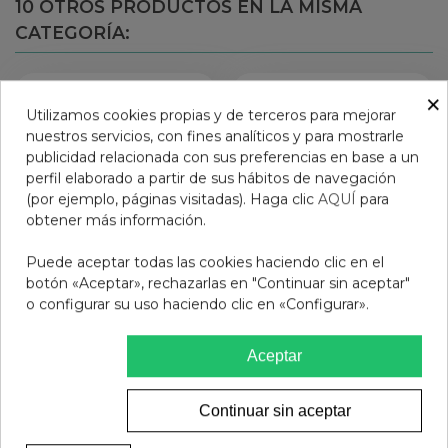
10 OTROS PRODUCTOS EN LA MISMA
CATEGORÍA:
×
Utilizamos cookies propias y de terceros para mejorar
nuestros servicios, con fines analíticos y para mostrarle
publicidad relacionada con sus preferencias en base a un
perfil elaborado a partir de sus hábitos de navegación
(por ejemplo, páginas visitadas). Haga clic
AQUÍ
para
obtener más información.
Puede aceptar todas las cookies haciendo clic en el
botón «Aceptar», rechazarlas en "Continuar sin aceptar"
o configurar su uso haciendo clic en «Configurar».
GEL BAÑO BETRES
SUAVINEX DUPLO GEL
GOMINOLA 750 ML
ESPUMOSO + LOCION 1
Aceptar
ENVASE 500 ML + 1
2,45 €
16,95 €
ENVASE 500 ML PACK
Continuar sin aceptar
Añadir al carrito
Ver más