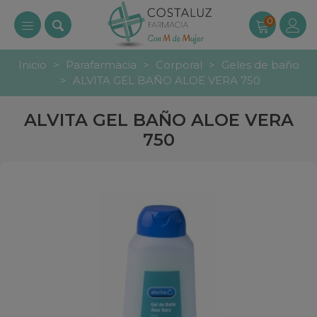
0
Inicio
>
Parafarmacia
>
Corporal
>
Geles de baño
>
ALVITA GEL BAÑO ALOE VERA 750
ALVITA GEL BAÑO ALOE VERA
750