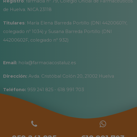
Registro
: farmacia nº 79, Colegio Oficial de Farmacéuticos
de Huelva. NICA 23118
Titulares
: María Elena Barreda Portillo (DNI 44200601Y,
colegiado nº 1034) y Susana Barreda Portillo (DNI
44200602F, colegiado nº 932)
Email:
hola@farmaciacostaluz.es
Dirección:
Avda. Cristóbal Colón 20, 21002 Huelva
Teléfono:
959 241 825 - 618 991 703