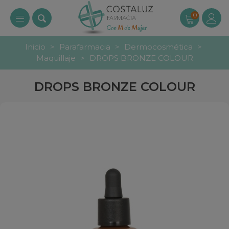
0
Inicio
>
Parafarmacia
>
Dermocosmética
>
Maquillaje
>
DROPS BRONZE COLOUR
DROPS BRONZE COLOUR