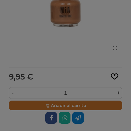
Leer más
9,95 €
-
+
Añadir al carrito