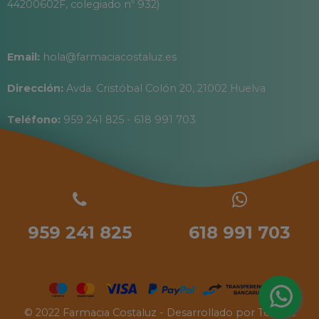
44200602F, colegiado nº 932)
Email:
hola@farmaciacostaluz.es
Dirección:
Avda. Cristóbal Colón 20, 21002 Huelva
Teléfono:
959 241 825 - 618 991 703
959 241 825
618 991 703
© 2022 Farmacia Costaluz - Desarrollado por
Tecinet