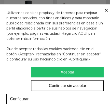
×
Utilizamos cookies propias y de terceros para mejorar
nuestros servicios, con fines analíticos y para mostrarle
publicidad relacionada con sus preferencias en base a un
perfil elaborado a partir de sus hábitos de navegación
(por ejemplo, páginas visitadas). Haga clic
AQUÍ
para
obtener más información.
Laca de uñas Mia COAL
MAXI BLENDER BRUSH
Puede aceptar todas las cookies haciendo clic en el
3707
botón «Aceptar», rechazarlas en "Continuar sin aceptar"
o configurar su uso haciendo clic en «Configurar».
7,95 €
12,95 €
Añadir al carrito
Añadir al carrito
Aceptar
Continuar sin aceptar
Configurar