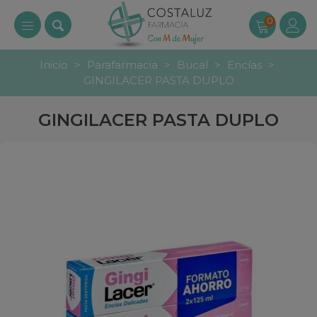
0
Inicio
>
Parafarmacia
>
Bucal
>
Encías
>
GINGILACER PASTA DUPLO
GINGILACER PASTA DUPLO