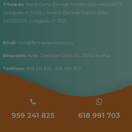
Titulares
: María Elena Barreda Portillo (DNI 44200601Y,
colegiado nº 1034) y Susana Barreda Portillo (DNI
44200602F, colegiado nº 932)
Email:
hola@farmaciacostaluz.es
Dirección:
Avda. Cristóbal Colón 20, 21002 Huelva
Teléfono:
959 241 825 - 618 991 703
959 241 825
618 991 703