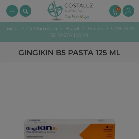
0
Inicio
>
Parafarmacia
>
Bucal
>
Encías
>
GINGIKIN
B5 PASTA 125 ML
GINGIKIN B5 PASTA 125 ML