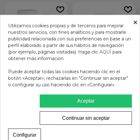
×
Utilizamos cookies propias y de terceros para mejorar
nuestros servicios, con fines analíticos y para mostrarle
publicidad relacionada con sus preferencias en base a un
perfil elaborado a partir de sus hábitos de navegación
(por ejemplo, páginas visitadas). Haga clic
AQUÍ
para
obtener más información.
Puede aceptar todas las cookies haciendo clic en el
botón «Aceptar», rechazarlas en "Continuar sin aceptar"
LACER CLORHEXIDINA
GINGIKIN ENJUAGUE
o configurar su uso haciendo clic en «Configurar».
COLUT 500ML
BUCAL 500ML
11,95 €
12,50 €
Aceptar
Añadir al carrito
Añadir al carrito
Continuar sin aceptar
Configurar