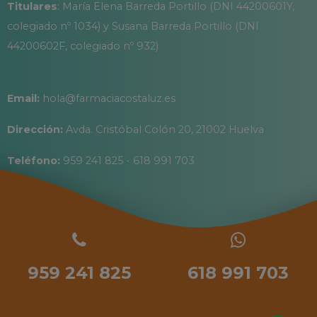
Titulares
: María Elena Barreda Portillo (DNI 44200601Y,
colegiado nº 1034) y Susana Barreda Portillo (DNI
44200602F, colegiado nº 932)
Email:
hola@farmaciacostaluz.es
Dirección:
Avda. Cristóbal Colón 20, 21002 Huelva
Teléfono:
959 241 825 - 618 991 703
959 241 825
618 991 703