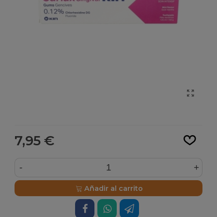
Leer más
7,95 €
-
+
Añadir al carrito