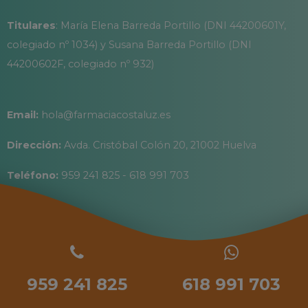
Titulares
: María Elena Barreda Portillo (DNI 44200601Y,
colegiado nº 1034) y Susana Barreda Portillo (DNI
44200602F, colegiado nº 932)
Email:
hola@farmaciacostaluz.es
Dirección:
Avda. Cristóbal Colón 20, 21002 Huelva
Teléfono:
959 241 825 - 618 991 703
959 241 825
618 991 703