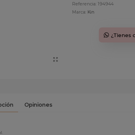
Referencia:
194944
Marca:
Kin
¿Tienes 
pción
Opiniones
l.