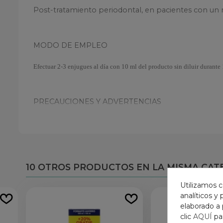
Post-tratamiento periodontal, en pacientes con un m
MODO DE EMPLEO
Efectuar 2-3 enjugues al día con 10 ml del producto sin diluir durante
PRECAUCIONES Y ADVERTENCIAS
No ingerir alimentos o bebidas hasta transcurridos 
10 OTROS PRODUCTOS EN LA MISMA CAT
Utilizamos c
analíticos y
elaborado a 
clic
AQUÍ
pa