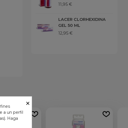
11,95 €
LACER CLORHEXIDINA
GEL 50 ML
12,95 €
×
 fines
 a un perfil
das). Haga