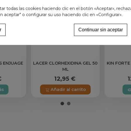
r todas las cookies haciendo clic en el botón «Aceptar», rechaz
in aceptar" o configurar su uso haciendo clic en «Configurar».
r
Continuar sin aceptar
S ENJUAGE
LACER CLORHEXIDINA GEL 50
KIN FORTE
ML
€
12,95 €
1
ás
Añadir al carrito