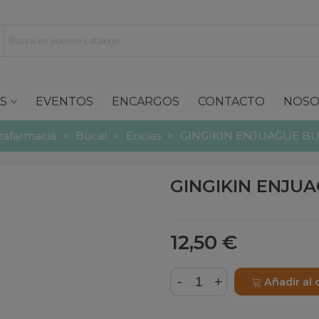
S
EVENTOS
ENCARGOS
CONTACTO
NOSO
rafarmacia
>
Bucal
>
Encías
>
GINGIKIN ENJUAGUE B
GINGIKIN ENJU
12,50 €
-
+
Añadir al 