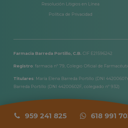
Resolución Litigios en Línea
Política de Privacidad
Farmacia Barreda Portillo, C.B.
CIF E21596242
Registro
: farmacia nº 79, Colegio Oficial de Farmacéut
Titulares
: María Elena Barreda Portillo (DNI 44200601Y
Barreda Portillo (DNI 44200602F, colegiado nº 932)
959 241 825
618 991 70