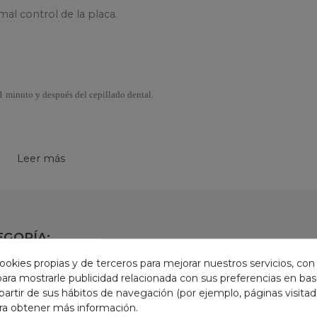
al control de la placa.
 1 minuto y después del cepillado dental.
Leer más
30 minutos. Mantener a temperatura inferior a 30ºC
EGORÍA:
ookies propias y de terceros para mejorar nuestros servicios, con
 para mostrarle publicidad relacionada con sus preferencias en base
partir de sus hábitos de navegación (por ejemplo, páginas visita
ra obtener más información.