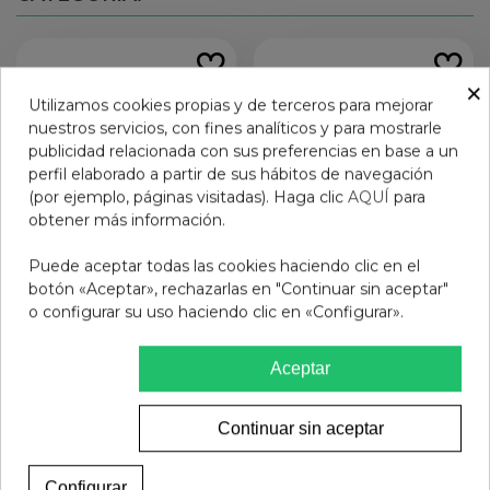
×
Utilizamos cookies propias y de terceros para mejorar
nuestros servicios, con fines analíticos y para mostrarle
publicidad relacionada con sus preferencias en base a un
perfil elaborado a partir de sus hábitos de navegación
(por ejemplo, páginas visitadas). Haga clic
AQUÍ
para
obtener más información.
Puede aceptar todas las cookies haciendo clic en el
botón «Aceptar», rechazarlas en "Continuar sin aceptar"
o configurar su uso haciendo clic en «Configurar».
LACER CLORHEXIDINA
GINGIKIN B5 PASTA 125
GEL 50 ML
ML
12,95 €
11,50 €
Aceptar
Añadir al carrito
Añadir al carrito
Continuar sin aceptar
Configurar