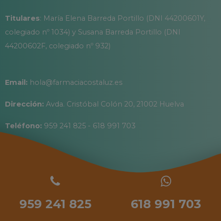
Titulares
: María Elena Barreda Portillo (DNI 44200601Y,
colegiado nº 1034) y Susana Barreda Portillo (DNI
44200602F, colegiado nº 932)
Email:
hola@farmaciacostaluz.es
Dirección:
Avda. Cristóbal Colón 20, 21002 Huelva
Teléfono:
959 241 825 - 618 991 703
959 241 825
618 991 703