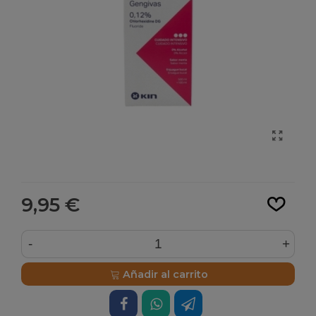
Leer más
9,95 €
-
+
Añadir al carrito