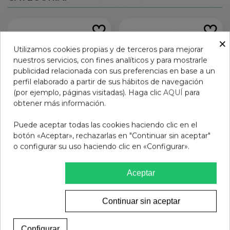
×
Utilizamos cookies propias y de terceros para mejorar
nuestros servicios, con fines analíticos y para mostrarle
publicidad relacionada con sus preferencias en base a un
perfil elaborado a partir de sus hábitos de navegación
(por ejemplo, páginas visitadas). Haga clic
AQUÍ
para
obtener más información.
Puede aceptar todas las cookies haciendo clic en el
botón «Aceptar», rechazarlas en "Continuar sin aceptar"
o configurar su uso haciendo clic en «Configurar».
Laca de uñas Mia BULL
CARMEX BALSAMO
BLOOD 3704
LABIAL 7, 5 G CEREZA
7,95 €
4,95 €
Aceptar
Añadir al carrito
Añadir al carrito
Continuar sin aceptar
Configurar