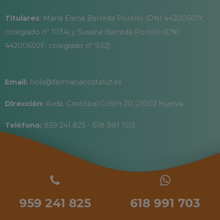
Titulares
: María Elena Barreda Portillo (DNI 44200601Y,
colegiado nº 1034) y Susana Barreda Portillo (DNI
44200602F, colegiado nº 932)
Email:
hola@farmaciacostaluz.es
Dirección:
Avda. Cristóbal Colón 20, 21002 Huelva
Teléfono:
959 241 825 - 618 991 703
959 241 825
618 991 703