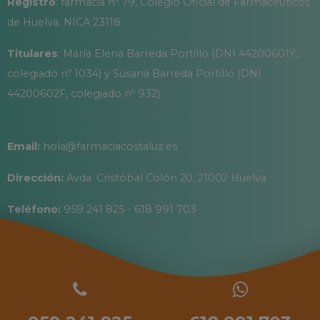
Registro
: farmacia nº 79, Colegio Oficial de Farmacéuticos
de Huelva. NICA 23118
Titulares
: María Elena Barreda Portillo (DNI 44200601Y,
colegiado nº 1034) y Susana Barreda Portillo (DNI
44200602F, colegiado nº 932)
Email:
hola@farmaciacostaluz.es
Dirección:
Avda. Cristóbal Colón 20, 21002 Huelva
Teléfono:
959 241 825 - 618 991 703