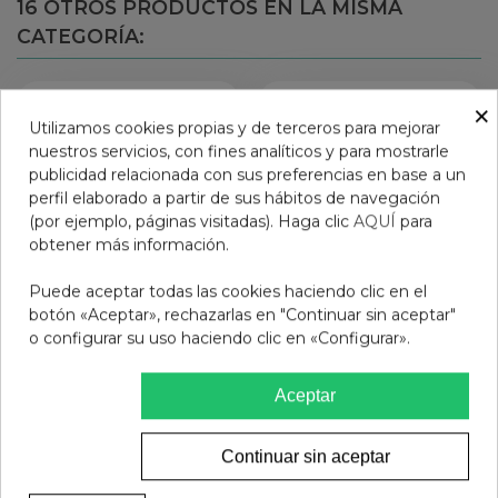
16 OTROS PRODUCTOS EN LA MISMA
CATEGORÍA:
×
Utilizamos cookies propias y de terceros para mejorar
nuestros servicios, con fines analíticos y para mostrarle
publicidad relacionada con sus preferencias en base a un
perfil elaborado a partir de sus hábitos de navegación
(por ejemplo, páginas visitadas). Haga clic
AQUÍ
para
obtener más información.
Puede aceptar todas las cookies haciendo clic en el
botón «Aceptar», rechazarlas en "Continuar sin aceptar"
o configurar su uso haciendo clic en «Configurar».
TAPONES OIDOS
FISIOCREM CREMA 60 G
GOMAESPUMA MARIES
Aceptar
10 U
5,40 €
10,95 €
Continuar sin aceptar
Añadir al carrito
Añadir al carrito