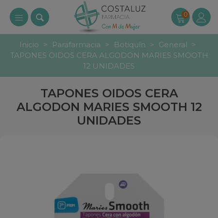
0
Inicio
>
Parafarmacia
>
Botiquín
>
General
>
TAPONES OIDOS CERA ALGODON MARIES SMOOTH
12 UNIDADES
TAPONES OIDOS CERA
ALGODON MARIES SMOOTH 12
UNIDADES