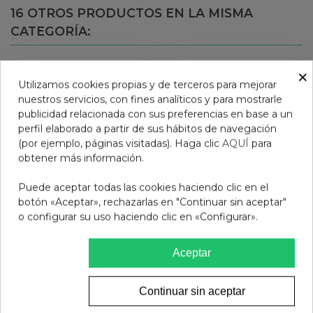
16 OTROS PRODUCTOS EN LA MISMA
CATEGORÍA:
×
Utilizamos cookies propias y de terceros para mejorar
nuestros servicios, con fines analíticos y para mostrarle
publicidad relacionada con sus preferencias en base a un
perfil elaborado a partir de sus hábitos de navegación
(por ejemplo, páginas visitadas). Haga clic
AQUÍ
para
obtener más información.
Puede aceptar todas las cookies haciendo clic en el
botón «Aceptar», rechazarlas en "Continuar sin aceptar"
o configurar su uso haciendo clic en «Configurar».
COMPEED CALENTURAS
FISIOCREM SPRAY
15 PARCHES
ACTIVE ICE 150 ML
Aceptar
12,95 €
13,95 €
Continuar sin aceptar
Añadir al carrito
Añadir al carrito