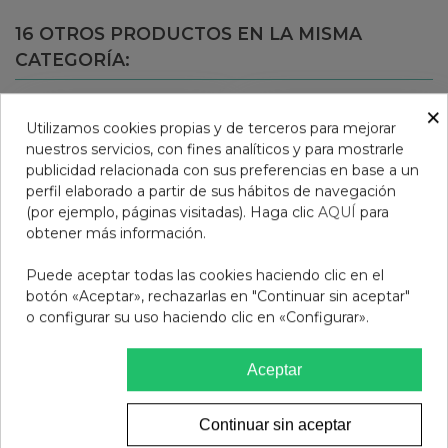
16 OTROS PRODUCTOS EN LA MISMA
CATEGORÍA:
×
Utilizamos cookies propias y de terceros para mejorar
nuestros servicios, con fines analíticos y para mostrarle
publicidad relacionada con sus preferencias en base a un
perfil elaborado a partir de sus hábitos de navegación
(por ejemplo, páginas visitadas). Haga clic
AQUÍ
para
obtener más información.
Puede aceptar todas las cookies haciendo clic en el
botón «Aceptar», rechazarlas en "Continuar sin aceptar"
o configurar su uso haciendo clic en «Configurar».
TAPONES OIDOS
COMPEED CALENTURAS
Aceptar
SILICONA 3M AGUA 2
15 PARCHES
UNIDADES
3,95 €
12,95 €
Continuar sin aceptar
Añadir al carrito
Añadir al carrito