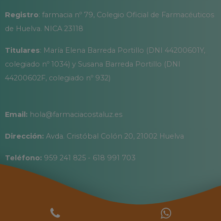
Registro
: farmacia nº 79, Colegio Oficial de Farmacéuticos
de Huelva. NICA 23118
Titulares
: María Elena Barreda Portillo (DNI 44200601Y,
colegiado nº 1034) y Susana Barreda Portillo (DNI
44200602F, colegiado nº 932)
Email:
hola@farmaciacostaluz.es
Dirección:
Avda. Cristóbal Colón 20, 21002 Huelva
Teléfono:
959 241 825 - 618 991 703