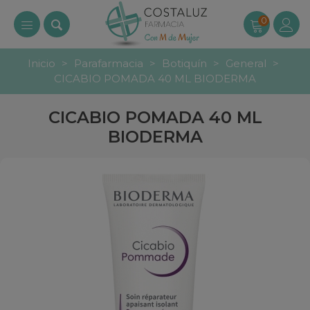
0
Inicio
>
Parafarmacia
>
Botiquín
>
General
>
CICABIO POMADA 40 ML BIODERMA
CICABIO POMADA 40 ML
BIODERMA