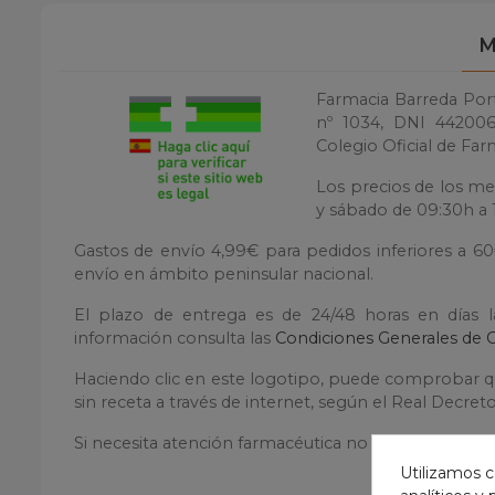
M
Farmacia Barreda Porti
nº 1034, DNI 4420060
Colegio Oficial de Far
Los precios de los me
y sábado de 09:30h a 1
Gastos de envío 4,99€ para pedidos inferiores a 6
envío en ámbito peninsular nacional.
El plazo de entrega es de 24/48 horas en días 
información consulta las
Condiciones Generales de 
Haciendo clic en este logotipo, puede comprobar qu
sin receta a través de internet, según el Real Decre
Si necesita atención farmacéutica no dude en contac
Utilizamos c