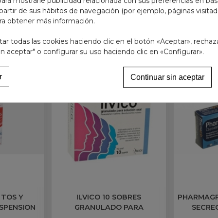
 para mostrarle publicidad relacionada con sus preferencias en base
partir de sus hábitos de navegación (por ejemplo, páginas visita
ra obtener más información.
EGORÍA:
r todas las cookies haciendo clic en el botón «Aceptar», rechaz
in aceptar" o configurar su uso haciendo clic en «Configurar».
r
Continuar sin aceptar
 TOS Y
ILVICO 10 SOBRES
PHARMAGR
SPENSION
GRANULADO PARA
SECREC
 125 ml
SOLUCION ORAL
C