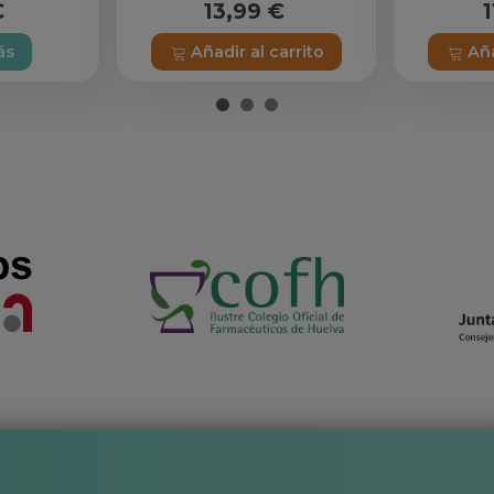
€
13,99 €
1
ás
Añadir al carrito
Aña