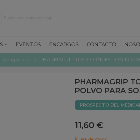
S
EVENTOS
ENCARGOS
CONTACTO
NOSO
Antigripales
>
PHARMAGRIP TOS Y CONGESTION 10 SO
PHARMAGRIP TO
POLVO PARA SO
PROSPECTO DEL MEDIC
11,60 €
Fuera de stock