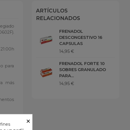
ARTÍCULOS
RELACIONADOS
legiado
FRENADOL
0602F).
DESCONGESTIVO 16
CAPSULAS
 21:00h
14,95 €
FRENADOL FORTE 10
lo para
SOBRES GRANULADO
PARA...
ra más
14,95 €
amentos
×
 fines