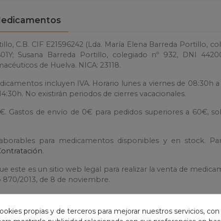
edicamentos
llo, C.B. CIF E21596242 (Lda. María Elena Barreda Portillo, co
1Y; Susana Barreda Portillo, colegiado nº 932, DNI 4420
macéuticos de Huelva. NICA: 23118.
dicamentos incluyen IVA. Horario lunes a viernes de 08:30h a
4:30h. No existirán periodos de cierres vacacionales.
0€. Gastos de envío de 0€ para pedidos superiores a 60€, so
laborables para medicamentos disponibles y en stock. Pa
Contratación
.
e este es un sitio web legal para realizar la venta de medic
to 870/2013, de 8 de noviembre.
tar con Farmacia Costaluz para resolver sus dudas.
ookies propias y de terceros para mejorar nuestros servicios, con