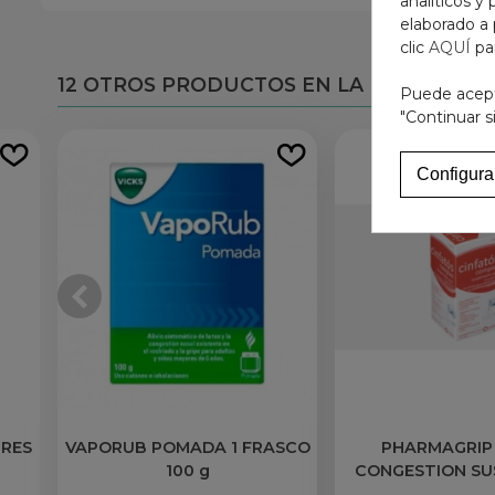
analíticos y
elaborado a 
clic
AQUÍ
pa
12 OTROS PRODUCTOS EN LA MISMA CAT
Puede acepta
"Continuar s
Configura
BRES
VAPORUB POMADA 1 FRASCO
PHARMAGRIP
100 g
CONGESTION SU
ORAL 1 FRASCO