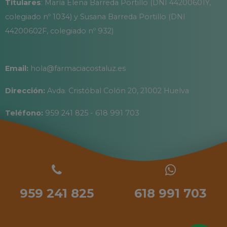
Titulares
: María Elena Barreda Portillo (DNI 44200601Y,
colegiado nº 1034) y Susana Barreda Portillo (DNI
44200602F, colegiado nº 932)
Email:
hola@farmaciacostaluz.es
Dirección:
Avda. Cristóbal Colón 20, 21002 Huelva
Teléfono:
959 241 825 - 618 991 703
959 241 825
618 991 703