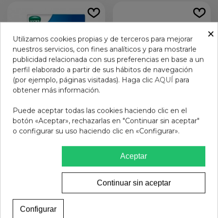
×
Utilizamos cookies propias y de terceros para mejorar
nuestros servicios, con fines analíticos y para mostrarle
publicidad relacionada con sus preferencias en base a un
perfil elaborado a partir de sus hábitos de navegación
(por ejemplo, páginas visitadas). Haga clic
AQUÍ
para
obtener más información.
Puede aceptar todas las cookies haciendo clic en el
botón «Aceptar», rechazarlas en "Continuar sin aceptar"
VAPORUB POMADA 1
PHARMAGRIP TOS Y
o configurar su uso haciendo clic en «Configurar».
FRASCO 100 g
CONGESTION
SUSPENSION ORAL 1
15,49 €
8,90 €
FRASCO 125 ml
Aceptar
Añadir al carrito
Ver más
Continuar sin aceptar
Configurar