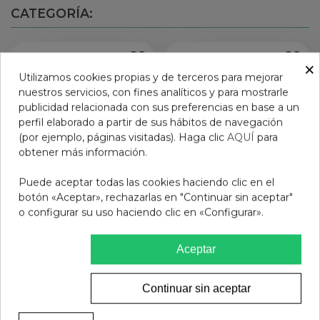
CATEGORÍA:
×
Utilizamos cookies propias y de terceros para mejorar
nuestros servicios, con fines analíticos y para mostrarle
publicidad relacionada con sus preferencias en base a un
perfil elaborado a partir de sus hábitos de navegación
(por ejemplo, páginas visitadas). Haga clic
AQUÍ
para
obtener más información.
Puede aceptar todas las cookies haciendo clic en el
botón «Aceptar», rechazarlas en "Continuar sin aceptar"
o configurar su uso haciendo clic en «Configurar».
ILVICO 20 COMPRIMIDOS
FRENADOL FORTE 10
RECUBIERTOS
SOBRES GRANULADO
Aceptar
PARA SOLUCION ORAL
13,99 €
14,95 €
Añadir al carrito
Añadir al carrito
Continuar sin aceptar