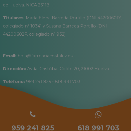
de Huelva. NICA 23118
Titulares
: María Elena Barreda Portillo (DNI 44200601Y,
colegiado nº 1034) y Susana Barreda Portillo (DNI
44200602F, colegiado nº 932)
Email:
hola@farmaciacostaluz.es
Dirección:
Avda. Cristóbal Colón 20, 21002 Huelva
Teléfono:
959 241 825 - 618 991 703
959 241 825
618 991 703