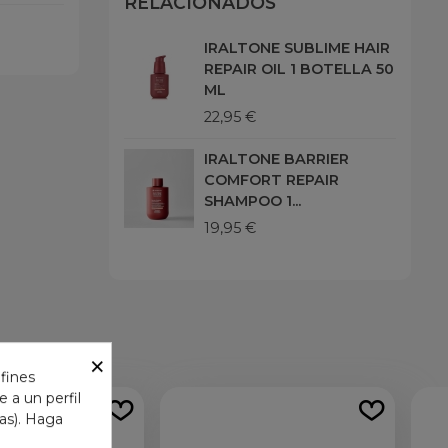
RELACIONADOS
IRALTONE SUBLIME HAIR
REPAIR OIL 1 BOTELLA 50
ML
22,95 €
IRALTONE BARRIER
COMFORT REPAIR
SHAMPOO 1...
19,95 €
×
 fines
 a un perfil
das). Haga