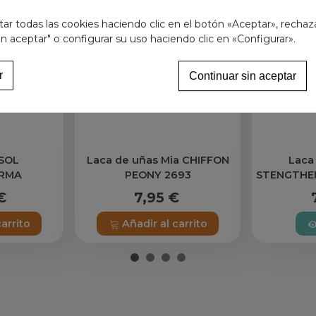
r todas las cookies haciendo clic en el botón «Aceptar», rechaz
in aceptar" o configurar su uso haciendo clic en «Configurar».
r
Continuar sin aceptar
SOL
Laca de uñas Mia CHIFFON
Laca
RMA
PEONY 2693
STENGTHEN
2 HAVANA
€
7,95 €
carrito
Añadir al carrito