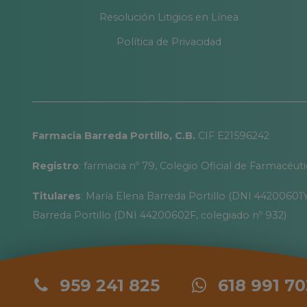
Resolución Litigios en Línea
Política de Privacidad
Farmacia Barreda Portillo, C.B.
CIF E21596242
Registro
: farmacia nº 79, Colegio Oficial de Farmacéut
Titulares
: María Elena Barreda Portillo (DNI 44200601Y
Barreda Portillo (DNI 44200602F, colegiado nº 932)
959 241 825
618 991 70