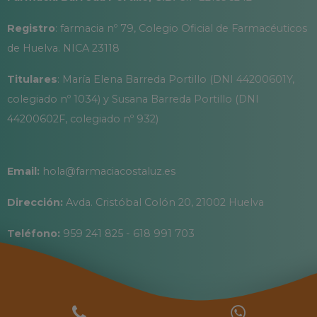
Registro
: farmacia nº 79, Colegio Oficial de Farmacéuticos
de Huelva. NICA 23118
Titulares
: María Elena Barreda Portillo (DNI 44200601Y,
colegiado nº 1034) y Susana Barreda Portillo (DNI
44200602F, colegiado nº 932)
Email:
hola@farmaciacostaluz.es
Dirección:
Avda. Cristóbal Colón 20, 21002 Huelva
Teléfono:
959 241 825 - 618 991 703