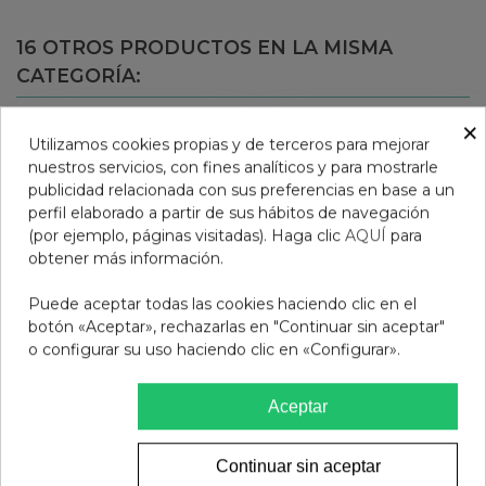
16 OTROS PRODUCTOS EN LA MISMA
CATEGORÍA:
×
Utilizamos cookies propias y de terceros para mejorar
nuestros servicios, con fines analíticos y para mostrarle
publicidad relacionada con sus preferencias en base a un
perfil elaborado a partir de sus hábitos de navegación
(por ejemplo, páginas visitadas). Haga clic
AQUÍ
para
obtener más información.
Puede aceptar todas las cookies haciendo clic en el
botón «Aceptar», rechazarlas en "Continuar sin aceptar"
o configurar su uso haciendo clic en «Configurar».
GAFAS PRESBICIA BADS
MQASCARA FORTIONE
Aceptar
GOMA NEGRA AVIADOR
ROUGJ
+2.5
12,95 €
9,90 €
Continuar sin aceptar