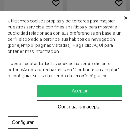
×
Utilizamos cookies propias y de terceros para mejorar
nuestros servicios, con fines analíticos y para mostrarle
publicidad relacionada con sus preferencias en base a un
perfil elaborado a partir de sus hábitos de navegación
(por ejemplo, páginas visitadas). Haga clic
AQUÍ
para
obtener más información.
Puede aceptar todas las cookies haciendo clic en el
GAFAS PRESBICIA BADS
GAFAS PRESBICIA BADS
botón «Aceptar», rechazarlas en "Continuar sin aceptar"
GOMA TURQUESA +1.5
MAGNETICA AZUL +2.5
o configurar su uso haciendo clic en «Configurar».
12,95 €
12,95 €
Aceptar
Añadir al carrito
Añadir al carrito
Continuar sin aceptar
Configurar