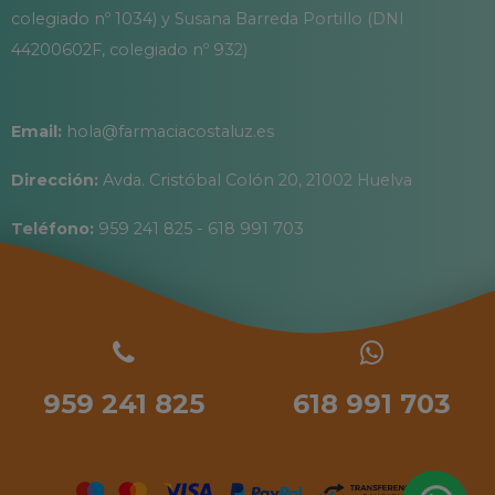
colegiado nº 1034) y Susana Barreda Portillo (DNI
44200602F, colegiado nº 932)
Email:
hola@farmaciacostaluz.es
Dirección:
Avda. Cristóbal Colón 20, 21002 Huelva
Teléfono:
959 241 825 - 618 991 703
959 241 825
618 991 703