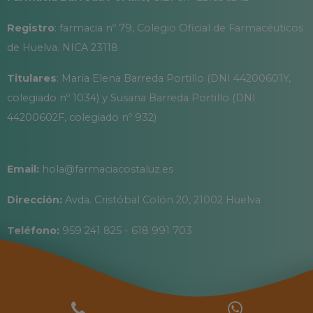
Registro
: farmacia nº 79, Colegio Oficial de Farmacéuticos
de Huelva. NICA 23118
Titulares
: María Elena Barreda Portillo (DNI 44200601Y,
colegiado nº 1034) y Susana Barreda Portillo (DNI
44200602F, colegiado nº 932)
Email:
hola@farmaciacostaluz.es
Dirección:
Avda. Cristóbal Colón 20, 21002 Huelva
Teléfono:
959 241 825 - 618 991 703