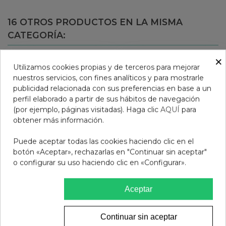
16 OTROS PRODUCTOS EN LA MISMA
CATEGORÍA:
×
Utilizamos cookies propias y de terceros para mejorar
nuestros servicios, con fines analíticos y para mostrarle
publicidad relacionada con sus preferencias en base a un
perfil elaborado a partir de sus hábitos de navegación
(por ejemplo, páginas visitadas). Haga clic
AQUÍ
para
obtener más información.
Puede aceptar todas las cookies haciendo clic en el
botón «Aceptar», rechazarlas en "Continuar sin aceptar"
o configurar su uso haciendo clic en «Configurar».
GAFAS DE SOL
NATURA MIX ENERGIA
Aceptar
PROTECFARMA AOSTA
DUPLO UNO GRATIS
C3 BLUE YELLOW
ABOCA
25,95 €
22,50 €
Continuar sin aceptar