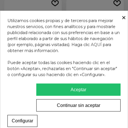
×
Utilizamos cookies propias y de terceros para mejorar
nuestros servicios, con fines analíticos y para mostrarle
publicidad relacionada con sus preferencias en base a un
perfil elaborado a partir de sus hábitos de navegación
(por ejemplo, páginas visitadas). Haga clic
AQUÍ
para
obtener más información.
Puede aceptar todas las cookies haciendo clic en el
GAFAS PROTECT
GAFAS PRESBICIA BADS
botón «Aceptar», rechazarlas en "Continuar sin aceptar"
DIAMOND BROWN 2.0
LEOPARDO VERDE +2.5
o configurar su uso haciendo clic en «Configurar».
14,95 €
12,95 €
Aceptar
Ver más
Ver más
Continuar sin aceptar
Configurar