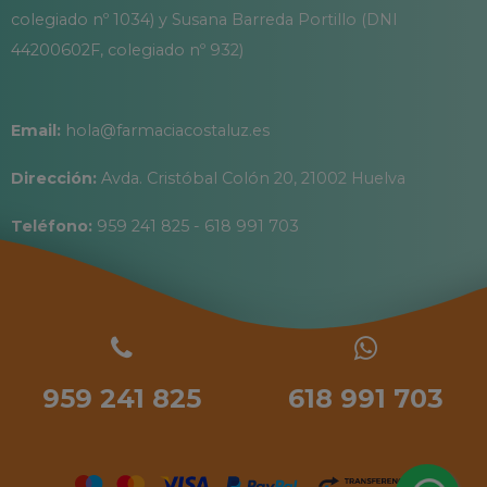
colegiado nº 1034) y Susana Barreda Portillo (DNI
44200602F, colegiado nº 932)
Email:
hola@farmaciacostaluz.es
Dirección:
Avda. Cristóbal Colón 20, 21002 Huelva
Teléfono:
959 241 825 - 618 991 703
959 241 825
618 991 703