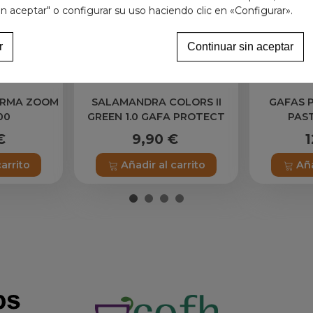
in aceptar" o configurar su uso haciendo clic en «Configurar».
r
Continuar sin aceptar
ARMA ZOOM
SALAMANDRA COLORS II
GAFAS P
00
GREEN 1.0 GAFA PROTECT
PAST
€
9,90 €
1
carrito
Añadir al carrito
Aña