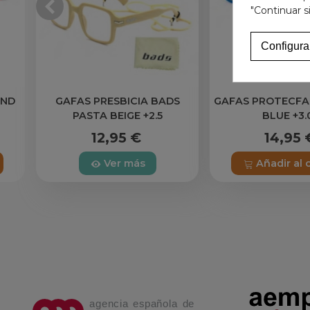
"Continuar s
Configura
OND
GAFAS PRESBICIA BADS
GAFAS PROTECF
PASTA BEIGE +2.5
BLUE +3.
12,95 €
14,95 
Ver más
Añadir al 