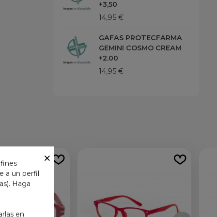
+3,50
14,95 €
GAFAS PROTECFARMA
GEMINI COSMO CREAM
+2.00
14,95 €
×
 fines
 a un perfil
das). Haga
arlas en