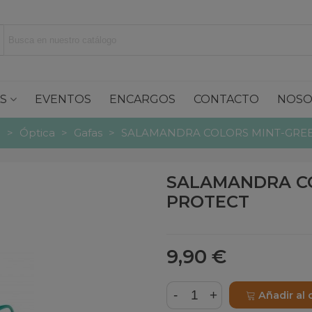
S
EVENTOS
ENCARGOS
CONTACTO
NOSO
a
>
Óptica
>
Gafas
>
SALAMANDRA COLORS MINT-GREEN
SALAMANDRA CO
PROTECT
9,90 €
-
+
Añadir al 