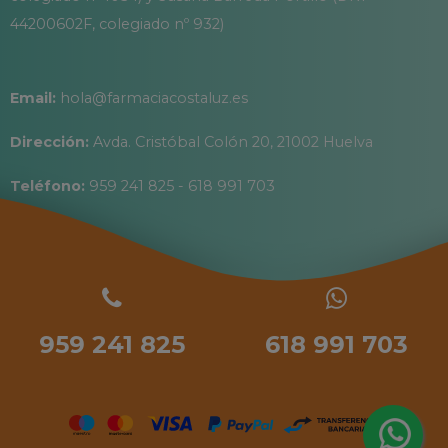
44200602F, colegiado nº 932)
Email:
hola@farmaciacostaluz.es
Dirección:
Avda. Cristóbal Colón 20, 21002 Huelva
Teléfono:
959 241 825 - 618 991 703
959 241 825
618 991 703