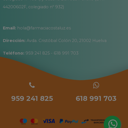
44200602F, colegiado nº 932)
Email:
hola@farmaciacostaluz.es
Dirección:
Avda. Cristóbal Colón 20, 21002 Huelva
Teléfono:
959 241 825 - 618 991 703
959 241 825
618 991 703