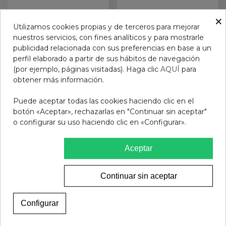
×
Utilizamos cookies propias y de terceros para mejorar
nuestros servicios, con fines analíticos y para mostrarle
publicidad relacionada con sus preferencias en base a un
perfil elaborado a partir de sus hábitos de navegación
(por ejemplo, páginas visitadas). Haga clic
AQUÍ
para
obtener más información.
GAFAS DE SOL
GAFAS DE SOL
Puede aceptar todas las cookies haciendo clic en el
PROTECFARMA
PROTECFARMA BUENOS
botón «Aceptar», rechazarlas en "Continuar sin aceptar"
BUDAPEST C2 BLACK
AIRES C2 GREEN
o configurar su uso haciendo clic en «Configurar».
25,95 €
25,95 €
Ver más
Añadir al carrito
Aceptar
Continuar sin aceptar
Configurar