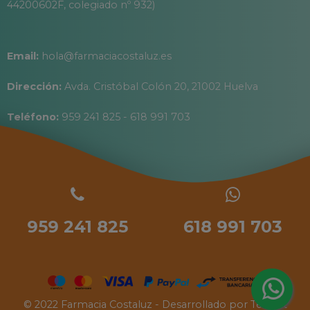
44200602F, colegiado nº 932)
Email:
hola@farmaciacostaluz.es
Dirección:
Avda. Cristóbal Colón 20, 21002 Huelva
Teléfono:
959 241 825 - 618 991 703
959 241 825
618 991 703
© 2022 Farmacia Costaluz - Desarrollado por
Tecinet