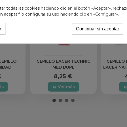
r todas las cookies haciendo clic en el botón «Aceptar», rechaz
in aceptar" o configurar su uso haciendo clic en «Configurar».
r
Continuar sin aceptar
CEPILLO
CEPILLO LACER TECHNIC
CEPILLO
NIDAD
MED DUPL
LACER NA
€
8,25 €
ás
Ver más