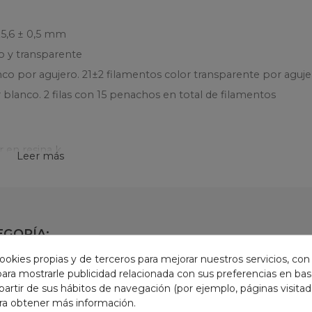
x5,6 ± 0,5 mm
co y transparente
co por agujero. 21±2 filamentos color transparente por aguj
blanco. 2 filas con 15 penachos en total de filamentos
 en resina k.
Leer más
EGORÍA:
ookies propias y de terceros para mejorar nuestros servicios, con
 para mostrarle publicidad relacionada con sus preferencias en base
partir de sus hábitos de navegación (por ejemplo, páginas visita
ra obtener más información.