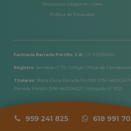
Resolución Litigios en Línea
Política de Privacidad
Farmacia Barreda Portillo, C.B.
CIF E21596242
Registro
: farmacia nº 79, Colegio Oficial de Farmacéut
Titulares
: María Elena Barreda Portillo (DNI 44200601Y
Barreda Portillo (DNI 44200602F, colegiado nº 932)
959 241 825
618 991 70