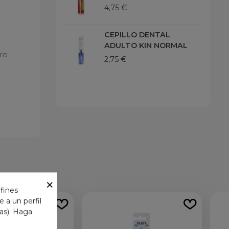
4,75 €
CEPILLO DENTAL
ADULTO KIN NORMAL
ero
2,75 €
×
 fines
 a un perfil
das). Haga