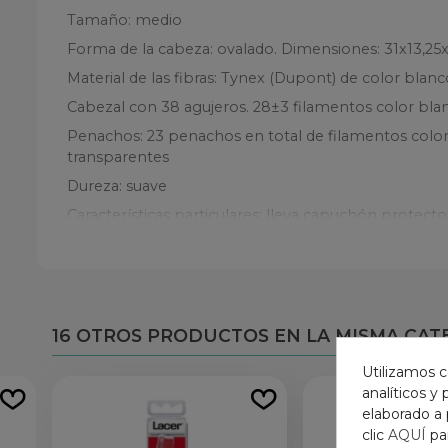
Tamaño: medio
Forma de la cabeza: ovalado. Dimensiones: 31x13,25
Material de las fibras: Tynex (Dupont) de color blan
Cabezal con 38 agujeros. 28±3 filamentos color blan
Penachos: 23 penachos en total de filamentos color 
transparentes
Dureza: suave
Características particulares: lleva capuchón protector
16 OTROS PRODUCTOS EN LA MISMA CAT
Utilizamos c
analíticos y
elaborado a 
clic
AQUÍ
pa