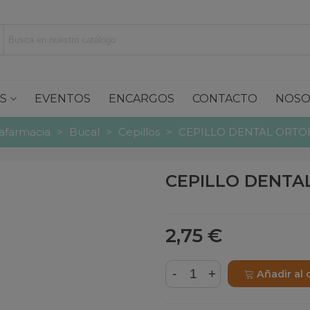
S
EVENTOS
ENCARGOS
CONTACTO
NOSO
afarmacia
>
Bucal
>
Cepillos
>
CEPILLO DENTAL ORTO
CEPILLO DENTA
2,75 €
-
+
Añadir al 