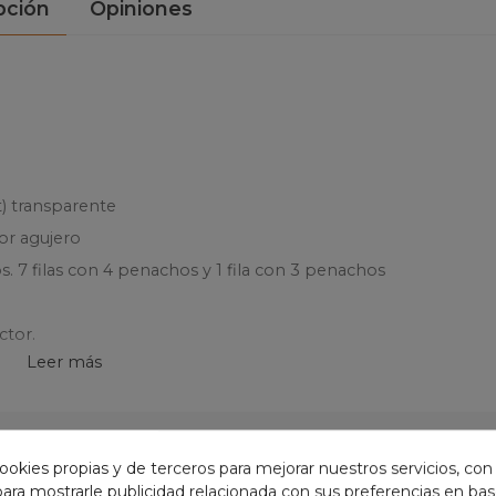
pción
Opiniones
t) transparente
por agujero
 7 filas con 4 penachos y 1 fila con 3 penachos
ctor.
Leer más
ookies propias y de terceros para mejorar nuestros servicios, con
EGORÍA:
 para mostrarle publicidad relacionada con sus preferencias en base