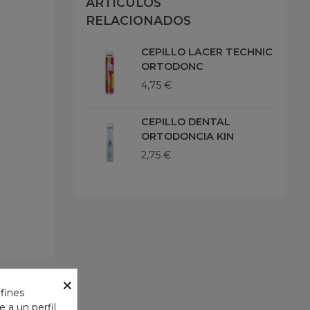
ARTÍCULOS
RELACIONADOS
CEPILLO LACER TECHNIC
ORTODONC
4,75 €
CEPILLO DENTAL
ORTODONCIA KIN
2,75 €
×
 fines
 a un perfil