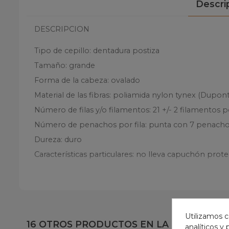
Descri
DESCRIPCION
Tipo de cepillo: dentadura postiza
Tamaño: grande
Forma de la cabeza: ovalado
Material de las fibras: poliamida nylon tynex (Dupon
Número de filas y/o filamentos: 21 +/- 2 filamentos 
Número de penachos por fila: punta con 7 penachos.
Dureza: duro
Características particulares: no lleva capuchón prote
Utilizamos c
16 OTROS PRODUCTOS EN LA MISMA CAT
analíticos y