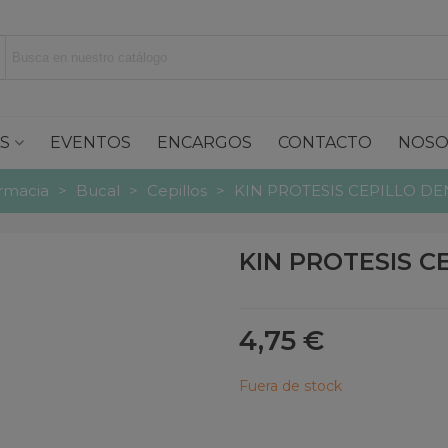
S
EVENTOS
ENCARGOS
CONTACTO
NOSO
rmacia
>
Bucal
>
Cepillos
>
KIN PROTESIS CEPILLO DE
KIN PROTESIS C
4,75 €
Fuera de stock