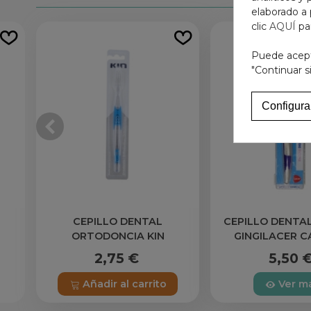
elaborado a 
clic
AQUÍ
pa
Puede acepta
"Continuar s
Configura
CEPILLO DENTAL
CEPILLO DENTA
ORTODONCIA KIN
GINGILACER 
PEQUEÑO S
2,75 €
5,50 
Añadir al carrito
Ver m