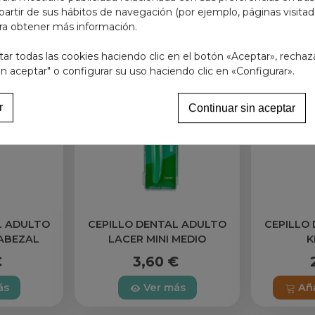
partir de sus hábitos de navegación (por ejemplo, páginas visita
ra obtener más información.
r todas las cookies haciendo clic en el botón «Aceptar», rechaz
in aceptar" o configurar su uso haciendo clic en «Configurar».
r
Continuar sin aceptar
L ADULTO
CEPILLO DENTAL ADULTO
CEPILLO
CABEZAL
LACER MINI MEDIO
K
UAVE
€
3,60 €
ás
Ver más
Aña