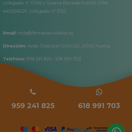
colegiado nº 1034) y Susana Barreda Portillo (DNI
44200602F, colegiado nº 932)
Email:
hola@farmaciacostaluz.es
Dirección:
Avda. Cristóbal Colón 20, 21002 Huelva
Teléfono:
959 241 825 - 618 991 703
959 241 825
618 991 703