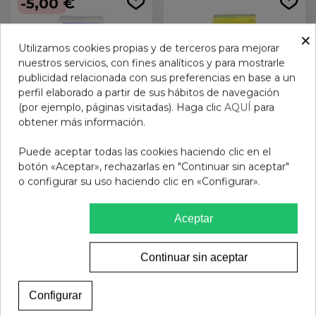
-5,00 €
×
Utilizamos cookies propias y de terceros para mejorar
nuestros servicios, con fines analíticos y para mostrarle
publicidad relacionada con sus preferencias en base a un
perfil elaborado a partir de sus hábitos de navegación
(por ejemplo, páginas visitadas). Haga clic
AQUÍ
para
obtener más información.
Puede aceptar todas las cookies haciendo clic en el
INMUNOFERON JUNIOR
AQUILEA TOS FAMILY 1
botón «Aceptar», rechazarlas en "Continuar sin aceptar"
JARABE 150 ML
FRASCO 150 ML
o configurar su uso haciendo clic en «Configurar».
19,95 €
7,95 €
24,95 €
Aceptar
Añadir al carrito
Ver más
Continuar sin aceptar
Configurar