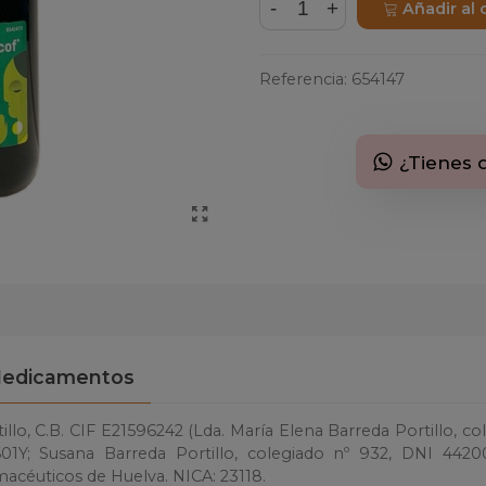
-
+
Añadir al 
Referencia:
654147
¿Tienes 
edicamentos
llo, C.B. CIF E21596242 (Lda. María Elena Barreda Portillo, co
1Y; Susana Barreda Portillo, colegiado nº 932, DNI 4420
macéuticos de Huelva. NICA: 23118.