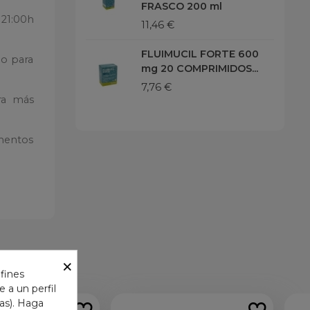
FRASCO 200 ml
 21:00h
11,46 €
FLUIMUCIL FORTE 600
lo para
mg 20 COMPRIMIDOS...
7,76 €
ra más
amentos
×
 fines
 a un perfil
das). Haga