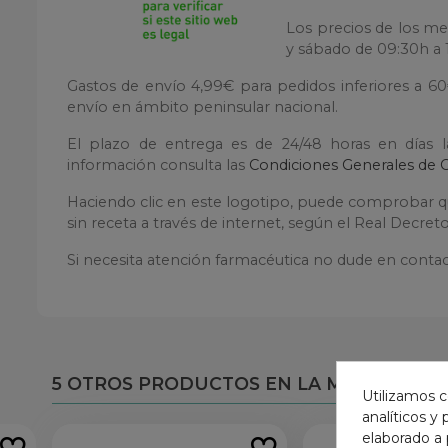
Los precios de los me
y sábado de 09:30h a 1
Gastos de envío 4,99€ para pedidos inferiores a 6
envío en ámbito peninsular nacional.
El plazo de entrega es de 24/48 horas en días 
información consulta las
Condiciones Generales de 
Haciendo clic en este logotipo, puede comprobar qu
sin receta a través de internet, según el Real Decre
Si necesita atención farmacéutica no dude en contac
5 OTROS PRODUCTOS EN LA MISMA CATE
Utilizamos c
analíticos y
elaborado a 