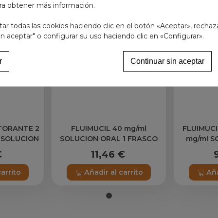
ra obtener más información.
r todas las cookies haciendo clic en el botón «Aceptar», rechaz
in aceptar" o configurar su uso haciendo clic en «Configurar».
r
Continuar sin aceptar
TORANTE 2
FLUIMUCIL 40 mg/ml
FLUIMUCI
l SOLUCION
SOLUCION ORAL 1 FRASCO
mg/ml S
0 ml (PET)
200 ml
FRA
€
11,46 €
carrito
Añadir al carrito
Aña