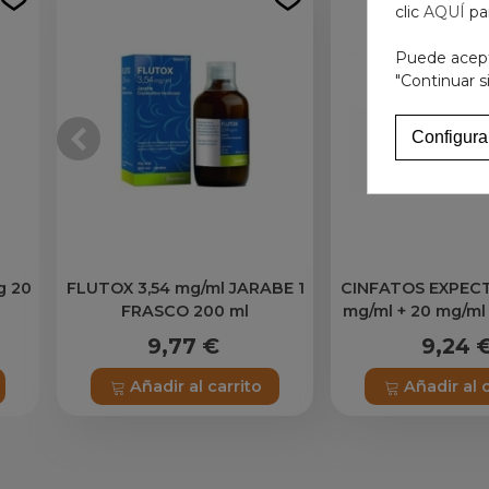
clic
AQUÍ
pa
Puede acepta
"Continuar s
Configura
g 20
FLUTOX 3,54 mg/ml JARABE 1
CINFATOS EXPEC
FRASCO 200 ml
mg/ml + 20 mg/m
ORAL 1 FRASCO 20
9,77 €
9,24 
Añadir al carrito
Añadir al 