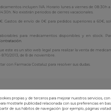
dicamentos incluyen IVA. Horario lunes a viernes de 08:30h a
4:30h. No existirán periodos de cierres vacacionales.
0€. Gastos de envío de 0€ para pedidos superiores a 60€, so
laborables para medicamentos disponibles y en stock. Pa
Contratación
.
e este es un sitio web legal para realizar la venta de medic
to 870/2013, de 8 de noviembre.
tar con Farmacia Costaluz para resolver sus dudas.
GORÍA:
ookies propias y de terceros para mejorar nuestros servicios, con
 para mostrarle publicidad relacionada con sus preferencias en base
partir de sus hábitos de navegación (por ejemplo, páginas visita