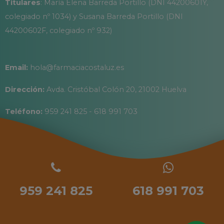
Titulares
: María Elena Barreda Portillo (DNI 44200601Y,
colegiado nº 1034) y Susana Barreda Portillo (DNI
44200602F, colegiado nº 932)
Email:
hola@farmaciacostaluz.es
Dirección:
Avda. Cristóbal Colón 20, 21002 Huelva
Teléfono:
959 241 825 - 618 991 703
959 241 825
618 991 703