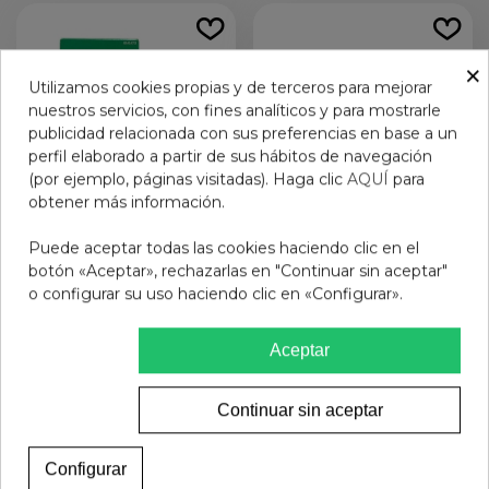
×
Utilizamos cookies propias y de terceros para mejorar
nuestros servicios, con fines analíticos y para mostrarle
publicidad relacionada con sus preferencias en base a un
perfil elaborado a partir de sus hábitos de navegación
(por ejemplo, páginas visitadas). Haga clic
AQUÍ
para
obtener más información.
Puede aceptar todas las cookies haciendo clic en el
botón «Aceptar», rechazarlas en "Continuar sin aceptar"
PROPALCOF 15 mg/5 ml
CINFATOS
o configurar su uso haciendo clic en «Configurar».
JARABE 1 FRASCO 200
EXPECTORANTE 2 mg/ml
ml
+ 20 mg/ml SOLUCION
8,77 €
9,24 €
ORAL 1 FRASCO 200 ml
Aceptar
(PET)
Añadir al carrito
Añadir al carrito
Continuar sin aceptar
Configurar