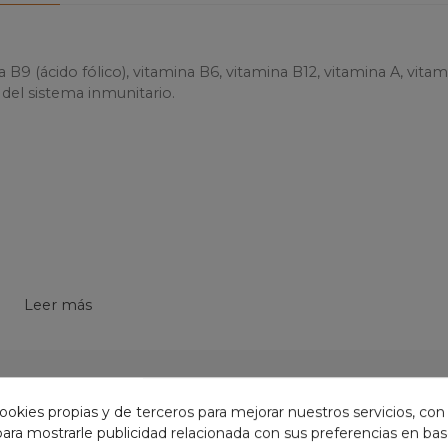
9 (ácido fólico), vitamina B6, vitamina B12, vitamina A, vitam
del sistema inmunitario.
Leer más
omo sustitutos de una dieta equilibrada.
ookies propias y de terceros para mejorar nuestros servicios, con
GORÍA:
 para mostrarle publicidad relacionada con sus preferencias en base