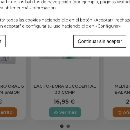
partir de sus hábitos de navegación (por ejemplo, páginas visita
ra obtener más información.
r todas las cookies haciendo clic en el botón «Aceptar», rechaz
in aceptar" o configurar su uso haciendo clic en «Configurar».
r
Continuar sin aceptar
RO ORAL 6
LACTOFLORA BUCODENTAL
MEDIBI
M SABOR
30 COMP
BALAN
 BOSQ
€
16,95 €
2
carrito
Ver más
Aña