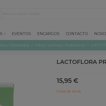
S
EVENTOS
ENCARGOS
CONTACTO
NOSO
tica / Fitoterapia
>
Fibra / Lecitina / Probióticos
>
LACTOF
LACTOFLORA PR
15,95 €
Fuera de stock