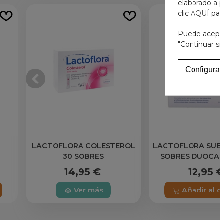
elaborado a 
clic
AQUÍ
pa
Puede acepta
"Continuar s
Configura
LACTOFLORA COLESTEROL
LACTOFLORA SUE
30 SOBRES
SOBRES DUOCA
FRUTAS DEL
14,95 €
12,95 
Ver más
Añadir al 