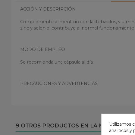
ACCIÓN Y DESCRIPCIÓN
Complemento alimenticio con lactobacilos, vitamina B
zinc y selenio, contribuye al normal funcionamiento 
MODO DE EMPLEO
Se recomienda una cápsula al día.
PRECAUCIONES Y ADVERTENCIAS
Los complementos alimenticios no deben utilizarse c
No superar la dosis diaria recomendada.
Mantener fuera del alcance de los niños.
Utilizamos c
9 OTROS PRODUCTOS EN LA MISMA CATE
analíticos y