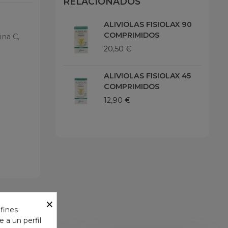
RELACIONADOS
ALIVIOLAS FISIOLAX 90
COMPRIMIDOS
ina C,
20,50 €
ALIVIOLAS FISIOLAX 45
COMPRIMIDOS
12,90 €
×
 fines
 a un perfil