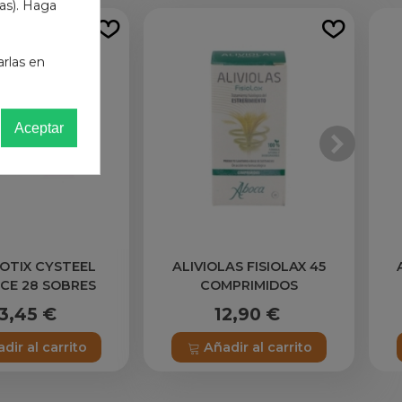
das). Haga
arlas en
Aceptar
OTIX CYSTEEL
ALIVIOLAS FISIOLAX 45
CE 28 SOBRES
COMPRIMIDOS
3,45 €
12,90 €
dir al carrito
Añadir al carrito