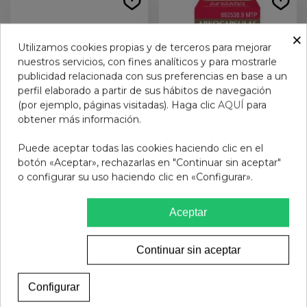
×
Utilizamos cookies propias y de terceros para mejorar
nuestros servicios, con fines analíticos y para mostrarle
publicidad relacionada con sus preferencias en base a un
perfil elaborado a partir de sus hábitos de navegación
(por ejemplo, páginas visitadas). Haga clic
AQUÍ
para
obtener más información.
Puede aceptar todas las cookies haciendo clic en el
VENORUTON
CASTAÑO DE INDIAS
botón «Aceptar», rechazarlas en "Continuar sin aceptar"
OXERUTINAS 1 g 30
ARKOPHARMA 275 mg
o configurar su uso haciendo clic en «Configurar».
SOBRES POLVO PARA
48 CAPSULAS
21,50 €
9,20 €
SOLUCION ORAL
Aceptar
Añadir al carrito
Ver más
Continuar sin aceptar
Configurar