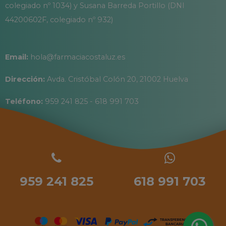
colegiado nº 1034) y Susana Barreda Portillo (DNI
44200602F, colegiado nº 932)
Email:
hola@farmaciacostaluz.es
Dirección:
Avda. Cristóbal Colón 20, 21002 Huelva
Teléfono:
959 241 825 - 618 991 703
959 241 825
618 991 703