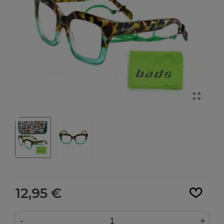
Leer más
12,95 €
-
+