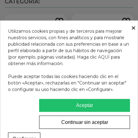
CATEGORÍA:
×
Utilizamos cookies propias y de terceros para mejorar
nuestros servicios, con fines analíticos y para mostrarle
publicidad relacionada con sus preferencias en base a un
perfil elaborado a partir de sus hábitos de navegación
(por ejemplo, páginas visitadas). Haga clic
AQUÍ
para
obtener más información.
Puede aceptar todas las cookies haciendo clic en el
botón «Aceptar», rechazarlas en "Continuar sin aceptar"
o configurar su uso haciendo clic en «Configurar».
Laca de uñas Mia AQUA
GAFAS PROTECFARMA
BLUE 0305
SALAMANDRA COL AÑIL
+3.5
Aceptar
7,95 €
9,90 €
Añadir al carrito
Ver más
Continuar sin aceptar