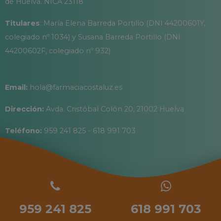
de Huelva. NICA 23118
Titulares
: María Elena Barreda Portillo (DNI 44200601Y,
colegiado nº 1034) y Susana Barreda Portillo (DNI
44200602F, colegiado nº 932)
Email:
hola@farmaciacostaluz.es
Dirección:
Avda. Cristóbal Colón 20, 21002 Huelva
Teléfono:
959 241 825 - 618 991 703
959 241 825
618 991 703