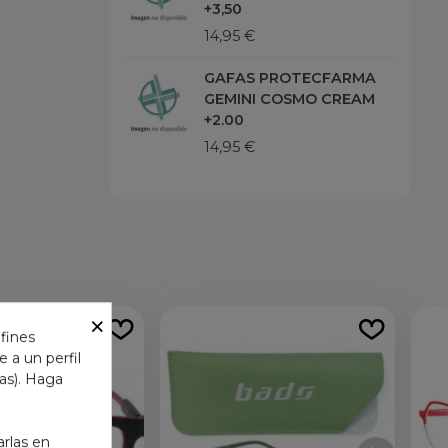
+3,50
14,95 €
GAFAS PROTECFARMA
GEMINI COSMO CREAM
+2.00
14,95 €
×
 fines
 a un perfil
das). Haga
arlas en