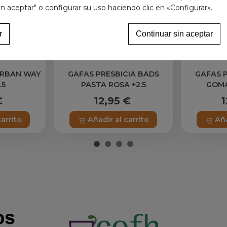
in aceptar" o configurar su uso haciendo clic en «Configurar».
r
Continuar sin aceptar
URBAN WAY
GAFAS PRESBICIA BADS
GAFAS P
.5
PASTA ROSA +2.5
GOMA
€
12,95 €
1
carrito
Añadir al carrito
Aña