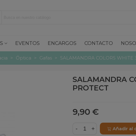
S
EVENTOS
ENCARGOS
CONTACTO
NOSO
cia
>
Óptica
>
Gafas
>
SALAMANDRA COLORS WHITE 3
SALAMANDRA CO
PROTECT
9,90 €
-
+
Añadir al 