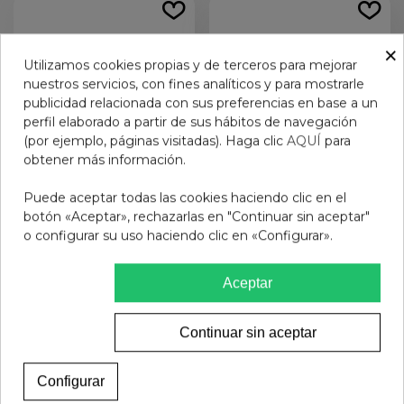
×
Utilizamos cookies propias y de terceros para mejorar
nuestros servicios, con fines analíticos y para mostrarle
publicidad relacionada con sus preferencias en base a un
perfil elaborado a partir de sus hábitos de navegación
(por ejemplo, páginas visitadas). Haga clic
AQUÍ
para
obtener más información.
Puede aceptar todas las cookies haciendo clic en el
GAFAS PROTECFARMA
GAFAS PROTECFARMA
botón «Aceptar», rechazarlas en "Continuar sin aceptar"
COBRA IVORY C4 +2.00
GEMINI COSMO CREAM
o configurar su uso haciendo clic en «Configurar».
+3
9,90 €
14,95 €
Aceptar
Añadir al carrito
Añadir al carrito
Continuar sin aceptar
Configurar