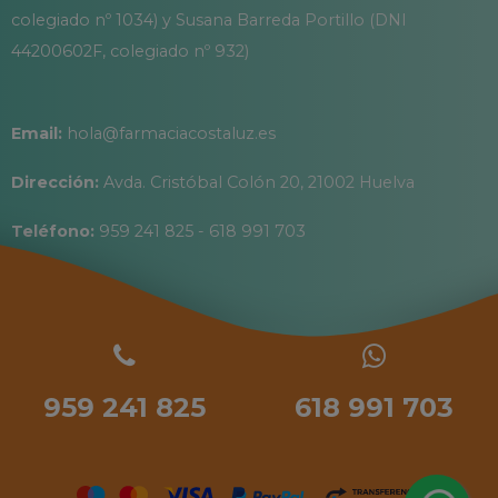
colegiado nº 1034) y Susana Barreda Portillo (DNI
44200602F, colegiado nº 932)
Email:
hola@farmaciacostaluz.es
Dirección:
Avda. Cristóbal Colón 20, 21002 Huelva
Teléfono:
959 241 825 - 618 991 703
959 241 825
618 991 703